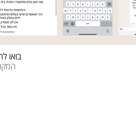
בואו ל
המקום